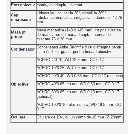
Port obiectiv
rotativ, cvadruplu, inversat
- binocular, inclinat la 30°, rotabil la 360°
Cap
- distanta interpupilara reglabila in domeniul 48-75
microscop
mm
Masa mecanica (140 x 140 mm), cu posibilitatea
Masa pt
de manevrare cu mana dreapta, interval de
probe
miscare 75 x 30 mm
Condensator Abbe Brightfield cu diafragma pentru
Condensator
iris n.A. 1.25, gradat pentru fiecare obiectiv
ACHRO 4/0.10, WD 18.5 mm, CC 0.17
ACHRO 10/0.25, WD 7.0 mm, CC 0.17
ACHRO 20/0.40, WD 0.55 mm, CC 0.17 (optional)
ACHRO 40/0.65, cu arc, WD 0.53 mm, CC 0.17
Obiective
ACHRO 60/0.85, cu arc, WD 0.13 mm, CC 0.17
(optional)
ACHRO 100/0.10, ulei, cu arc, WD 18.5 mm, CC
0.17
Oculare
Oculare de 10x, cu un camp de 18 mm (Ø 23mm)