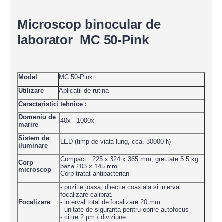
Microscop binocular de
laborator MC 50-Pink
Model
MC 50-Pink
Utilizare
Aplicatii de rutina
Caracteristici tehnice :
Domeniu de
40x - 1000x
marire
Sistem de
LED (timp de viata lung, cca. 30000 h)
iluminare
Compact : 225 x 324 x 365 mm, greutate 5.5 kg
Corp
baza 203 x 145 mm
microscop
Corp tratat antibacterian
- pozitie joasa, directie coaxiala si interval
focalizare calibrat.
Focalizare
- interval total de focalizare 20 mm
- unitate de siguranta pentru oprire autofocus
- citire 2 µm / diviziune