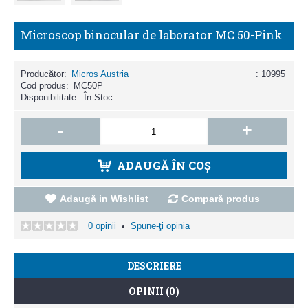
Microscop binocular de laborator MC 50-Pink
Producător:
Micros Austria
: 10995
Cod produs:
MC50P
Disponibilitate:
În Stoc
-
+
ADAUGĂ ÎN COŞ
Adaugă in Wishlist
Compară produs
0 opinii
Spune-ţi opinia
•
DESCRIERE
OPINII (0)