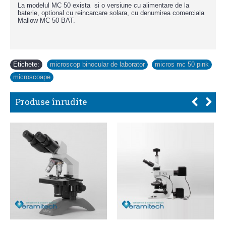
La modelul MC 50 exista si o versiune cu alimentare de la
baterie, optional cu reincarcare solara, cu denumirea comerciala
Mallow MC 50 BAT.
Etichete:
microscop binocular de laborator
,
micros mc 50 pink
,
microscoape
Produse înrudite